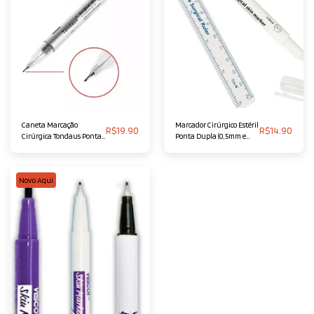
Caneta Marcação
Marcador Cirúrgico Estéril
R$
19.90
R$
14.90
Cirúrgica Tondaus Ponta
Ponta Dupla (0,5mm e
Dupla Fina/grossa
1mm) - DBI MED
Novo Aqui