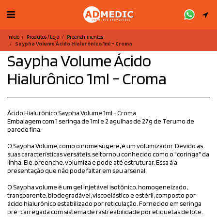
Início
Produtos / Loja
Preenchimentos
Saypha Volume Ácido Hialurônico 1ml - Croma
Saypha Volume Ácido
Hialurônico 1ml - Croma
Ácido Hialurônico Saypha Volume 1ml - Croma
Embalagem com 1 seringa de 1ml e 2 agulhas de 27g de Terumo de
parede fina.
O Saypha Volume, como o nome sugere, é um volumizador. Devido as
suas características versáteis, se tornou conhecido como o "coringa" da
linha. Ele, preenche, volumiza e pode até estruturar. Essa á a
presentação que não pode faltar em seu arsenal.
O Saypha volume é um gel injetável isotônico, homogeneizado,
transparente, biodegradável, viscoelástico e estéril, composto por
ácido hialurônico estabilizado por reticulação. Fornecido em seringa
pré-carregada com sistema de rastreabilidade por etiquetas de lote.