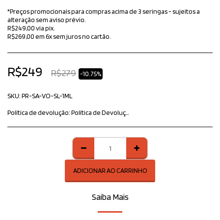
*Preços promocionais para compras acima de 3 seringas - sujeitos a
alteração sem aviso prévio.
R$249,00 via pix.
R$269,00 em 6x sem juros no cartão.
R$
249
R$
279
-10.75%
SKU:
PR-SA-VO-SL-1ML
Política de devolução:
Política de Devoluções – AdMedic Produtos Inovadores Na AdMedic Produtos Inovadores, prezamos pela sua satisfação e confiança. Caso seja necessário realizar a devolução de um produto, seguimos as diretrizes abaixo: Prazo para devolução: O cliente pode solicitar a devolução em até 7 dias corridos após o recebimento do produto, conforme previsto no Código de Defesa do Consumidor. Condições do produto: O item deve estar em perfeito estado, sem sinais de uso, acompanhado de todos os acessórios, manuais e embalagem original. Produtos com defeito: Caso o produto apresente defeito de fabricação, solicitamos que entre em contato conosco imediatamente para orientações sobre troca ou reembolso. Procedimento: Para iniciar o processo, entre em contato com nossa equipe informando o número do pedido e o motivo da devolução. Reembolso: Após o recebimento e análise do produto, o reembolso será realizado conforme a forma de pagamento original. Estamos à disposição para esclarecer qualquer dúvida e garantir a melhor experiência possível. Atenciosamente, Equipe AdMedic Produtos Inovadores
ADICIONAR AO CARRINHO
Saiba Mais