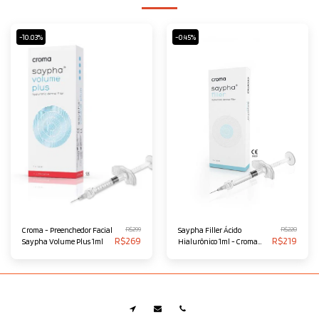
-10.03%
-0.45%
R$
299
R$
220
Croma - Preenchedor Facial
Saypha Filler Ácido
R$
269
R$
219
Saypha Volume Plus 1ml
Hialurônico 1ml - Croma
(Antigo Princess)