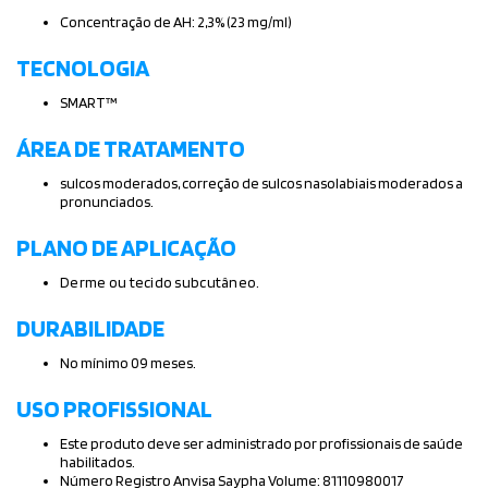
Concentração de AH: 2,3% (23 mg/ml)
TECNOLOGIA
SMART™
ÁREA DE TRATAMENTO
sulcos moderados, correção de sulcos nasolabiais moderados a
pronunciados.
PLANO DE APLICAÇÃO
Derme ou tecido subcutâneo.
DURABILIDADE
No mínimo 09 meses.
USO PROFISSIONAL
Este produto deve ser administrado por profissionais de saúde
habilitados.
Número Registro Anvisa Saypha Volume: 81110980017