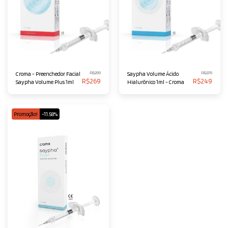
R$
299
R$
279
Croma - Preenchedor Facial
Saypha Volume Ácido
R$
269
R$
249
Saypha Volume Plus 1ml
Hialurônico 1ml - Croma
Promoção!
-11.58%