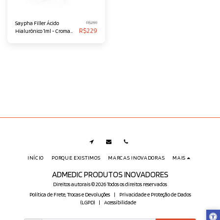
R$
259
Saypha Filler Ácido
R$
229
Hialurônico 1ml - Croma
(Antigo Princess)
INÍCIO
PORQUE EXISTIMOS
MARCAS INOVADORAS
MAIS
ADMEDIC PRODUTOS INOVADORES
Direitos autorais © 2026 Todos os direitos reservados
Política de Frete, Trocas e Devoluções
|
Privacidade e Proteção de Dados
(LGPD)
|
Acessibilidade