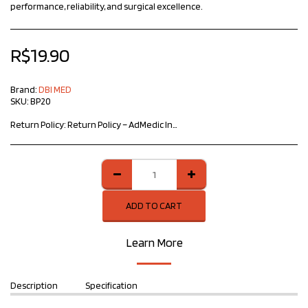
performance, reliability, and surgical excellence.
R$
19.90
Brand:
DBI MED
SKU:
BP20
Return Policy:
Return Policy – ​​AdMedic Innovative Products At AdMedic Innovative Products, we value your satisfaction and trust. If you need to return a product, please follow the guidelines below: Return period: The customer may request a return within 7 calendar days of receiving the product, as provided for in the Consumer Protection Code. Product conditions: The item must be in perfect condition, without signs of use, accompanied by all accessories, manuals and original packaging. Defective products: If the product has a manufacturing defect, please contact us immediately for instructions on exchange or refund. Procedure: To start the process, contact our team informing the order number and the reason for the return. Refund: After receiving and analyzing the product, the refund will be made according to the original payment method. We are available to clarify any doubts and ensure the best possible experience. Sincerely, AdMedic Innovative Products Team
ADD TO CART
Learn More
Description
Specification