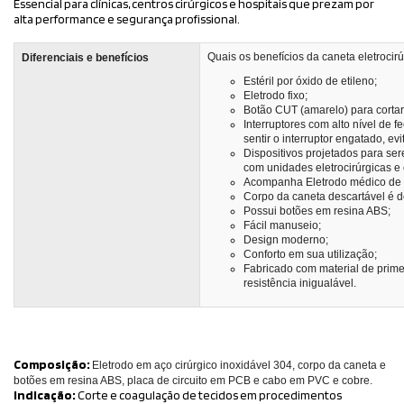
Essencial para clínicas, centros cirúrgicos e hospitais que prezam por
alta performance e segurança profissional.
Quais os benefícios da caneta eletroci
Diferenciais e benefícios
Estéril por óxido de etileno;
Eletrodo fixo;
Botão CUT (amarelo) para corta
Interruptores com alto nível de f
sentir o interruptor engatado, ev
Dispositivos projetados para s
com unidades eletrocirúrgicas e 
Acompanha Eletrodo médico de 7
Corpo da caneta descartável é d
Possui botões em resina ABS;
Fácil manuseio;
Design moderno;
Conforto em sua utilização;
Fabricado com material de prime
resistência inigualável.
Composição:
Eletrodo em aço cirúrgico inoxidável 304, corpo da caneta e
botões em resina ABS, placa de circuito em PCB e cabo em PVC e cobre.
Indicação:
Corte e coagulação de tecidos em procedimentos