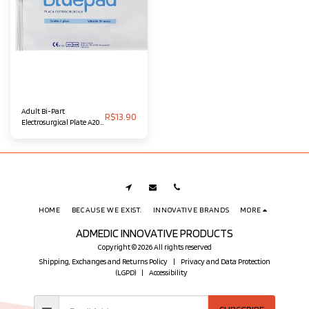
Adult Bi-Part
R$
13.90
Electrosurgical Plate A20
BLUEPAD
HOME
BECAUSE WE EXIST.
INNOVATIVE BRANDS
MORE
ADMEDIC INNOVATIVE PRODUCTS
Copyright © 2026 All rights reserved
Shipping, Exchanges and Returns Policy
|
Privacy and Data Protection
(LGPD)
|
Accessibility