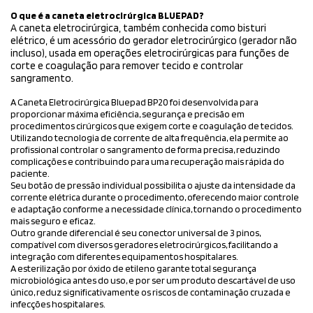
O que é a caneta eletrocirúrgica BLUEPAD?
A caneta eletrocirúrgica, também conhecida como bisturi
elétrico, é um acessório do gerador eletrocirúrgico (gerador não
incluso), usada em operações eletrocirúrgicas para funções de
corte e coagulação para remover tecido e controlar
sangramento.
A Caneta Eletrocirúrgica Bluepad BP20 foi desenvolvida para
proporcionar máxima eficiência, segurança e precisão em
procedimentos cirúrgicos que exigem corte e coagulação de tecidos.
Utilizando tecnologia de corrente de alta frequência, ela permite ao
profissional controlar o sangramento de forma precisa, reduzindo
complicações e contribuindo para uma recuperação mais rápida do
paciente.
Seu botão de pressão individual possibilita o ajuste da intensidade da
corrente elétrica durante o procedimento, oferecendo maior controle
e adaptação conforme a necessidade clínica, tornando o procedimento
mais seguro e eficaz.
Outro grande diferencial é seu conector universal de 3 pinos,
compatível com diversos geradores eletrocirúrgicos, facilitando a
integração com diferentes equipamentos hospitalares.
A esterilização por óxido de etileno garante total segurança
microbiológica antes do uso, e por ser um produto descartável de uso
único, reduz significativamente os riscos de contaminação cruzada e
infecções hospitalares.