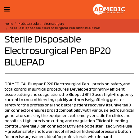
Home
Produtos / Loja
Electrosurgery
Sterile Disposable Electrosurgical Pen BP20 BLUEPAD
Sterile Disposable
Electrosurgical Pen BP20
BLUEPAD
DBI MEDICAL Bluepad BP20 Electrosurgical Pen – precision, safety, and
total control in surgical procedures. Developed for highly efficient
tissue cutting and coagulation, the Bluepad BP20 uses high-frequency
current to control bleeding quickly and precisely, offering greater
safety for the professional and better patient recovery. Its universal 3-
pin connector ensures broad compatibility with various electrosurgical
generators, making the equipment extremely versatile for clinics and
hospitals. High-precision cutting and coagulation Efficient bleeding
control Universal 3-pin connector Ethylene oxide sterilized Single use
– greater safety and lower risk of infection Individual pressure button
for precise adjustment Ideal for professionals who demand