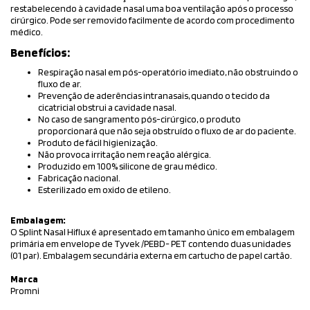
restabelecendo à cavidade nasal uma boa ventilação após o processo
cirúrgico. Pode ser removido facilmente de acordo com procedimento
médico.
Benefícios:
Respiração nasal em pós-operatório imediato, não obstruindo o
fluxo de ar.
Prevenção de aderências intranasais, quando o tecido da
cicatricial obstrui a cavidade nasal.
No caso de sangramento pós-cirúrgico, o produto
proporcionará que não seja obstruído o fluxo de ar do paciente.
Produto de fácil higienização.
Não provoca irritação nem reação alérgica.
Produzido em 100% silicone de grau médico.
Fabricação nacional.
Esterilizado em oxido de etileno.
Embalagem:
O Splint Nasal Hiflux é apresentado em tamanho único em embalagem
primária em envelope de Tyvek /PEBD- PET contendo duas unidades
(01 par). Embalagem secundária externa em cartucho de papel cartão.
Marca
Promni