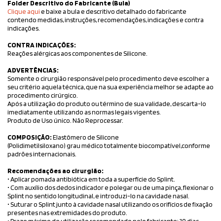
Folder Descritivo do Fabricante (Bula)
Clique aqui
e baixe a bula e descritivo detalhado do fabricante
contendo medidas, instruções, recomendações, indicações e contra
indicações.
CONTRA INDICAÇÕES:
Reações alérgicas aos componentes de Silicone.
ADVERTÊNCIAS:
Somente o cirurgião responsável pelo procedimento deve escolher a
seu critério aquela técnica, que na sua experiência melhor se adapte ao
procedimento cirúrgico.
Após a utilização do produto ou término de sua validade, descarta-lo
imediatamente utilizando as normas legais vigentes.
Produto de Uso único. Não Reprocessar.
COMPOSIÇÃO:
Elastômero de Silicone
(Polidimetilsiloxano) grau médico totalmente biocompatível,conforme
padrões internacionais.
Recomendações ao cirurgião:
• Aplicar pomada antibiótica em toda a superfície do Splint.
• Com auxílio dos dedos indicador e polegar ou de uma pinça, flexionar o
Splint no sentido longitudinal, e introduzi-lo na cavidade nasal.
• Suturar o Splint junto à cavidade nasal utilizando os orifícios de fixação
presentes nas extremidades do produto.