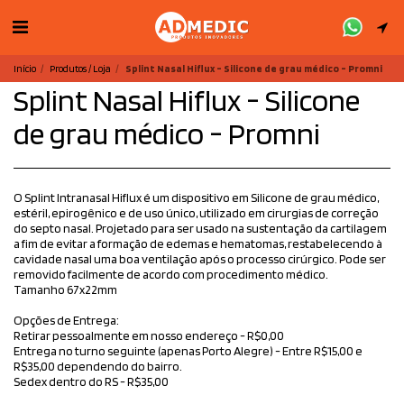
Início
Produtos / Loja
Splint Nasal Hiflux - Silicone de grau médico - Promni
Splint Nasal Hiflux - Silicone
de grau médico - Promni
O Splint Intranasal Hiflux é um dispositivo em Silicone de grau médico,
estéril, epirogênico e de uso único, utilizado em cirurgias de correção
do septo nasal. Projetado para ser usado na sustentação da cartilagem
a fim de evitar a formação de edemas e hematomas, restabelecendo à
cavidade nasal uma boa ventilação após o processo cirúrgico. Pode ser
removido facilmente de acordo com procedimento médico.
Tamanho 67x22mm
Opções de Entrega:
Retirar pessoalmente em nosso endereço - R$0,00
Entrega no turno seguinte (apenas Porto Alegre) - Entre R$15,00 e
R$35,00 dependendo do bairro.
Sedex dentro do RS - R$35,00