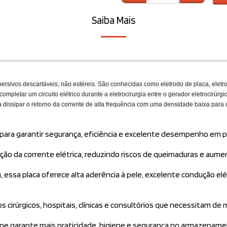
Saiba Mais
ersivos descartáveis, não estéreis. São conhecidas como eletrodo de placa, eletro
ompletar um circuito elétrico durante a eletrocirurgia entre o gerador eletrocirúrgic
ra dissipar o retorno da corrente de alta frequência com uma densidade baixa para 
a para garantir segurança, eficiência e excelente desempenho em 
ição da corrente elétrica, reduzindo riscos de queimaduras e aum
g, essa placa oferece alta aderência à pele, excelente condução 
os cirúrgicos, hospitais, clínicas e consultórios que necessitam de
pe garante mais praticidade, higiene e segurança no armazenamen