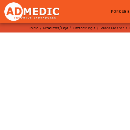
PORQUE E
Início
Produtos / Loja
Eletrocirurgia
Placa Eletrocir