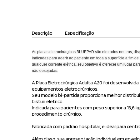
Descrição
Especificação
As placas eletrocirúrgicas BLUEPAD são eletrodos neutros, disp
indicadas para aderir ao paciente em toda a superfície a fim de c
qualquer corrente elétrica, seu objetivo é oferecer um lugar pa
não desejadas.
A Placa Eletrocirúrgica Adulta A20 foi desenvolvid
equipamentos eletrocirúrgicos.
Seu modelo bi-partida proporciona melhor distribu
bisturi elétrico.
Indicada para pacientes com peso superior a 13,6 k
procedimento cirúrgico.
Fabricada com padrão hospitalar, é ideal para centr
Além disso, sua apresentação individual em envelo