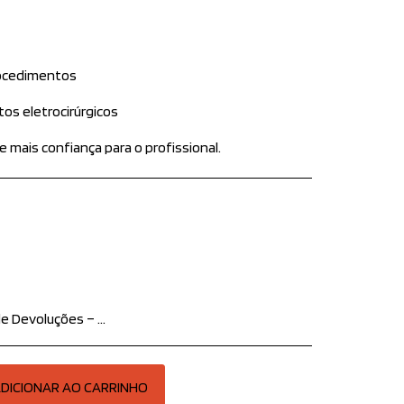
rocedimentos
s eletrocirúrgicos
e mais confiança para o profissional.
ões do produto: O item deve estar em perfeito estado, sem sinais de uso, acompanhado de todos os acessórios, manuais e embalagem original. Produtos com defeito: Caso o produto apresente defeito de fabricação, solicitamos que entre em contato conosco imediatamente para orientações sobre troca ou reembolso. Procedimento: Para iniciar o processo, entre em contato com nossa equipe informando o número do pedido e o motivo da devolução. Reembolso: Após o recebimento e análise do produto, o reembolso será realizado conforme a forma de pagamento original. Estamos à disposição para esclarecer qualquer dúvida e garantir a melhor experiência possível. Atenciosamente, Equipe AdMedic Produtos Inovadores
DICIONAR AO CARRINHO