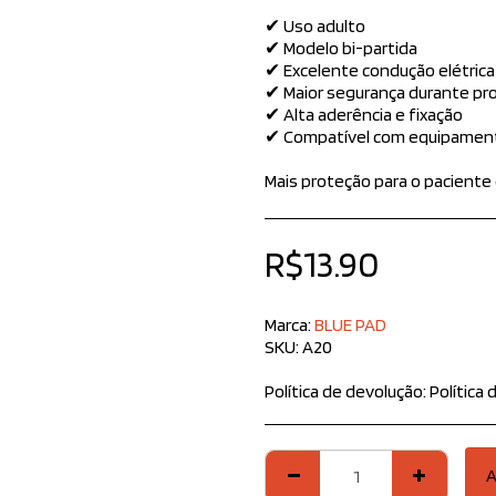
✔ Uso adulto
✔ Modelo bi-partida
✔ Excelente condução elétrica
✔ Maior segurança durante p
✔ Alta aderência e fixação
✔ Compatível com equipamento
Mais proteção para o paciente 
R$
13.90
Marca:
BLUE PAD
SKU:
A20
Política de devolução:
Política de Devoluções – AdMedic Produtos Inovadores Na AdMedic Produtos Inovadores, prezamos pela sua satisfação e confiança. Caso seja necessário realizar a devolução de um produto, seguimos as diretrizes abaixo: Prazo para devolução: O cliente pode solicitar a devolução em até 7 dias corridos após o recebimento do produto, conforme previsto no Código de Defesa do Consumidor. Condiç
A