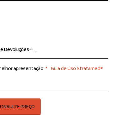
ões do produto: O item deve estar em perfeito estado, sem sinais de uso, acompanhado de todos os acessórios, manuais e embalagem original. Produtos com defeito: Caso o produto apresente defeito de fabricação, solicitamos que entre em contato conosco imediatamente para orientações sobre troca ou reembolso. Procedimento: Para iniciar o processo, entre em contato com nossa equipe informando o número do pedido e o motivo da devolução. Reembolso: Após o recebimento e análise do produto, o reembolso será realizado conforme a forma de pagamento original. Estamos à disposição para esclarecer qualquer dúvida e garantir a melhor experiência possível. Atenciosamente, Equipe AdMedic Produtos Inovadores
 melhor apresentação:
*
Guia de Uso Stratamed®
ONSULTE PREÇO