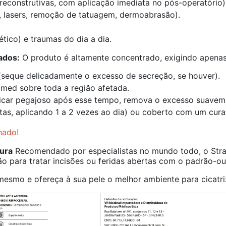
u reconstrutivas, com aplicação imediata no pós-operatório)
, lasers, remoção de tatuagem, dermoabrasão).
tico) e traumas do dia a dia.
ados:
O produto é altamente concentrado, exigindo apena
 (seque delicadamente o excesso de secreção, se houver).
med sobre toda a região afetada.
e ficar pegajoso após esse tempo, remova o excesso suave
as, aplicando 1 a 2 vezes ao dia) ou coberto com um curat
hado!
ura
Recomendado por especialistas no mundo todo, o Stra
o para tratar incisões ou feridas abertas com o padrão-ou
mesmo e ofereça à sua pele o melhor ambiente para cicatri