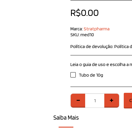
R$
0.00
Marca:
Stratpharma
SKU:
med10
Política de devolução:
Política de Devoluções – AdMedic Produtos Inovadores Na AdMedic Produtos Inovadores, prezamos pela sua satisfação e confiança. Caso seja necessário realizar a devolução de um produto, seguimos as diretrizes abaixo: Prazo para devolução: O cliente pode solicitar a devolução em até 7 dias corridos após o recebimento do produto, conforme previsto no Código de Defesa do Consumidor. Condiç
Leia o guia de uso e escolha a
Tubo de 10g
C
Saiba Mais