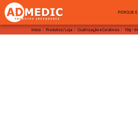
PORQUE E
Início
Produtos / Loja
Cicatrização e Curativos
10g - S