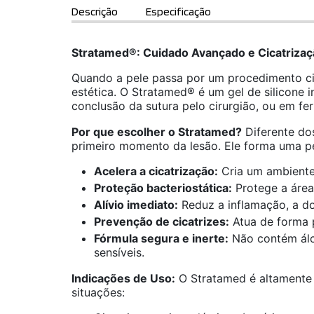
Descrição
Especificação
Stratamed®: Cuidado Avançado e Cicatrizaç
Quando a pele passa por um procedimento cir
estética. O Stratamed® é um gel de silicone 
conclusão da sutura pelo cirurgião, ou em fe
Por que escolher o Stratamed?
Diferente dos
primeiro momento da lesão. Ele forma uma pel
Acelera a cicatrização:
Cria um ambiente
Proteção bacteriostática:
Protege a área
Alívio imediato:
Reduz a inflamação, a dor
Prevenção de cicatrizes:
Atua de forma p
Fórmula segura e inerte:
Não contém álco
sensíveis.
Indicações de Uso:
O Stratamed é altamente v
situações: