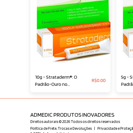
10g - Strataderm®: O
5g - 
R$
0.00
Padrão-Ouro no
Padrã
Tratamento Profissional de
Trata
Cicatrizes
Cicat
ADMEDIC PRODUTOS INOVADORES
Direitos autorais © 2026 Todos os direitos reservados
Política de Frete, Trocas e Devoluções
|
Privacidade e Proteç