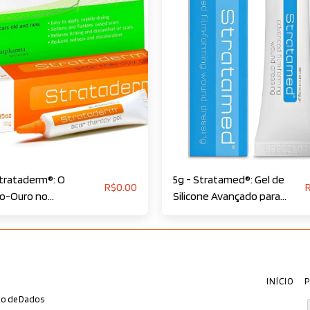
Strataderm®: O
5g - Stratamed®: Gel de
R$
0.00
o-Ouro no
Silicone Avançado para
mento Profissional de
Incisões ou Feridas Abertas
rizes
INÍCIO
ão de Dados