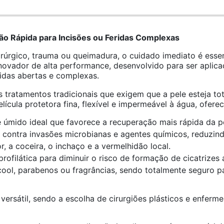
ão Rápida para Incisões ou Feridas Complexas
úrgico, trauma ou queimadura, o cuidado imediato é essen
inovador de alta performance, desenvolvido para ser aplic
ridas abertas e complexas.
 tratamentos tradicionais que exigem que a pele esteja t
ícula protetora fina, flexível e impermeável à água, ofere
 úmido ideal que favorece a recuperação mais rápida da 
 contra invasões microbianas e agentes químicos, reduzindo
, a coceira, o inchaço e a vermelhidão local.
rofilática para diminuir o risco de formação de cicatrizes 
ol, parabenos ou fragrâncias, sendo totalmente seguro par
ersátil, sendo a escolha de cirurgiões plásticos e enfermei