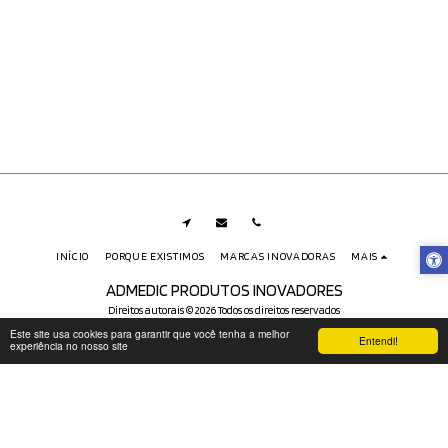
INÍCIO
PORQUE EXISTIMOS
MARCAS INOVADORAS
MAIS
ADMEDIC PRODUTOS INOVADORES
Direitos autorais © 2026 Todos os direitos reservados
Política de Frete, Trocas e Devoluções
|
Privacidade e Proteção de Dados
Este site usa cookies para garantir que você tenha a melhor
Entendi!
experiência no nosso site
(LGPD)
|
Acessibilidade
ASSINAR