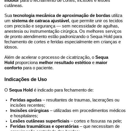
indolor
 para o fechamento de cortes, incisões e lesões 
cutâneas.
Sua 
tecnologia mecânica de aproximação de bordas
 utiliza 
um 
sistema de catraca ajustável
, que permite unir os tecidos 
com precisão e segurança — sem necessidade de agulhas, 
anestesia ou instrumentação cirúrgica. Os melhores serviços 
de pronto atendimento estão padronizando o Sequa Hold para 
fechamento de cortes e feridas especialmente em crianças e 
idosos.
Além de acelerar o processo de cicatrização, o 
Sequa 
Hold
 proporciona 
melhor resultado estético
 e 
maior 
conforto
 para o paciente.
Indicações de Uso
O 
Sequa Hold
 é indicado para fechamento de:
Feridas agudas
 – resultantes de traumas, lacerações ou 
incisões recentes;
Incisões cirúrgicas
 – utilizadas em procedimentos médicos 
e hospitalares;
Lesões cutâneas superficiais
 – cortes e fissuras na pele;
Feridas traumáticas e operatórias
 – que necessitam de 