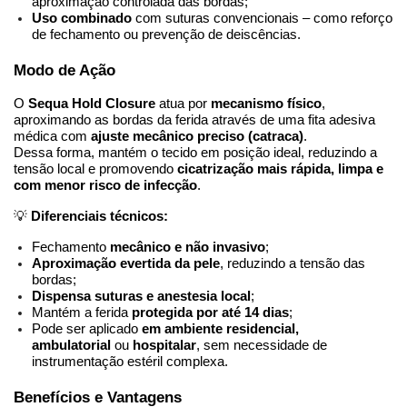
aproximação controlada das bordas;
Uso combinado
 com suturas convencionais – como reforço 
de fechamento ou prevenção de deiscências.
Modo de Ação
O 
Sequa Hold Closure
 atua por 
mecanismo físico
, 
aproximando as bordas da ferida através de uma fita adesiva 
médica com 
ajuste mecânico preciso (catraca)
.
Dessa forma, mantém o tecido em posição ideal, reduzindo a 
tensão local e promovendo 
cicatrização mais rápida, limpa e 
com menor risco de infecção
.
💡 
Diferenciais técnicos:
Fechamento 
mecânico e não invasivo
;
Aproximação evertida da pele
, reduzindo a tensão das 
bordas;
Dispensa suturas e anestesia local
;
Mantém a ferida 
protegida por até 14 dias
;
Pode ser aplicado 
em ambiente residencial, 
ambulatorial
 ou 
hospitalar
, sem necessidade de 
instrumentação estéril complexa.
Benefícios e Vantagens