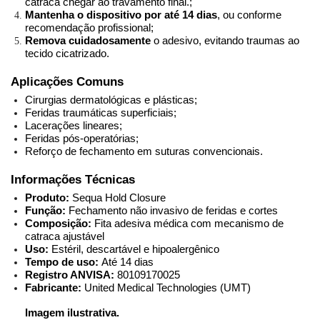
catraca chegar ao travamento final.;
Mantenha o dispositivo por até 14 dias
, ou conforme 
recomendação profissional;
Remova cuidadosamente
 o adesivo, evitando traumas ao 
tecido cicatrizado.
Aplicações Comuns
Cirurgias dermatológicas e plásticas;
Feridas traumáticas superficiais;
Lacerações lineares;
Feridas pós-operatórias;
Reforço de fechamento em suturas convencionais.
Informações Técnicas
Produto:
 Sequa Hold Closure
Função:
 Fechamento não invasivo de feridas e cortes
Composição:
 Fita adesiva médica com mecanismo de 
catraca ajustável
Uso:
 Estéril, descartável e hipoalergênico
Tempo de uso:
 Até 14 dias
Registro ANVISA:
 80109170025
Fabricante:
 United Medical Technologies (UMT)
Imagem ilustrativa.