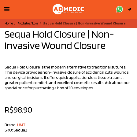
Home
Produtos / Loja
Sequa Hold Closure | Non-Invasive Wound Closure
Sequa Hold Closure | Non-
Invasive Wound Closure
Sequa Hold Closure is the modern alternative to traditional sutures.
The device provides non-invasive closure of accidental cuts, wounds,
and surgical incisions. It offers quick application, less tissue trauma,
greater patient comfort, and excellent cosmetic results. Ask about our
special price for purchasing a box of 10 envelopes.
R$
98.90
Brand:
UMT
SKU:
Sequa2