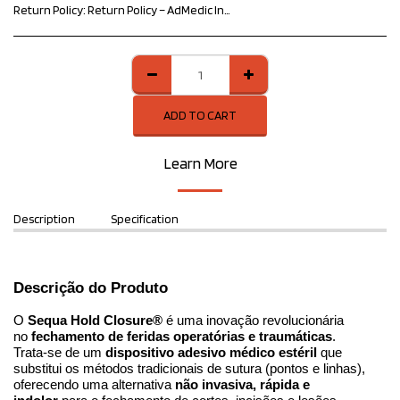
Return Policy:
Return Policy – ​​AdMedic Innovative Products At AdMedic Innovative Products, we value your satisfaction and trust. If you need to return a product, please follow the guidelines below: Return period: The customer may request a return within 7 calendar days of receiving the product, as provided for in the Consumer Protection Code. Product conditions: The item must be in perfect condition, without signs of use, accompanied by all accessories, manuals and original packaging. Defective products: If the product has a manufacturing defect, please contact us immediately for instructions on exchange or refund. Procedure: To start the process, contact our team informing the order number and the reason for the return. Refund: After receiving and analyzing the product, the refund will be made according to the original payment method. We are available to clarify any doubts and ensure the best possible experience. Sincerely, AdMedic Innovative Products Team
ADD TO CART
Learn More
Description
Specification
Descrição do Produto
O 
Sequa Hold Closure®
 é uma inovação revolucionária 
no 
fechamento de feridas operatórias e traumáticas
.
Trata-se de um 
dispositivo adesivo médico estéril
 que 
substitui os métodos tradicionais de sutura (pontos e linhas), 
oferecendo uma alternativa 
não invasiva, rápida e 