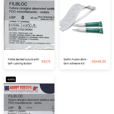
Filbloc Barbed Suture with
Exofin Fusion 30cm -
R$
275
R$
495.00
Self-Locking Button
Skin Adhesive Kit
-6.99%